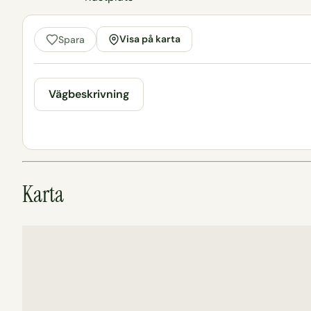
Visa på karta
Spara
Vägbeskrivning
Karta