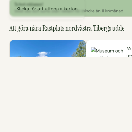
Ta bort reklamen!
Klicka för att utforska kartan
Stöd oss och surfa utan reklam för mindre än 11 kr/månad.
Att göra nära Rastplats nordvästra Tibergs udde
Mu
ut
Sevär
Långban gruv- 
kulturby
I gruvbyn finns mån
bevarade från gruvdr
bearbetning. Aktivite
visningar sker under
sommarsäsongen.