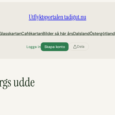
Utflyktsportalen tadigut.nu
Glasskartan
Cafékartan
Bilder så här års
Dalsland
Östergötland
Dela
Logga in
Skapa konto
ergs udde