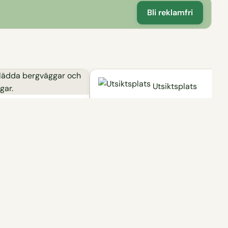
Bli reklamfri
Utsiktsplats
Storhöjdens utsiktstorn
Sevärdhet
Utsiktstorn som du kan gå upp i
ll
för en mindre avgift och se
området runt Filipstad.
van är en ca 100 meter
nfylld gruva i
vatet Högbergsfältet vid
 Tilas stoll är en ca 25
 gruvgång rakt in i
.