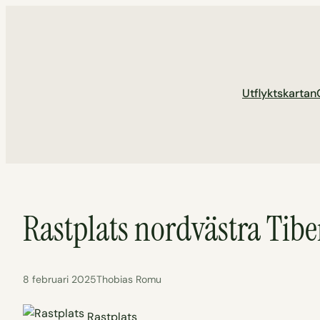
Hoppa
till
innehåll
Utflyktskartan
Rastplats nordvästra Tib
8 februari 2025
Thobias Romu
Rastplats