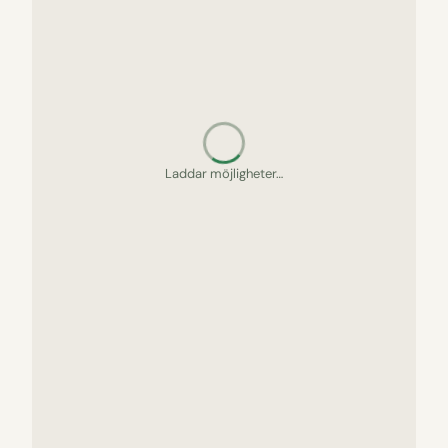
Letar upp gömda pärlor…