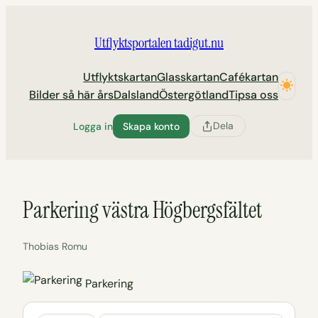
Hoppa
till
Utflyktsportalen tadigut.nu
innehåll
Utflyktskartan
Glasskartan
Cafékartan
Bilder så här års
Dalsland
Östergötland
Tipsa oss
Dela
Logga in
Skapa konto
Parkering västra Högbergsfältet
Thobias Romu
Parkering