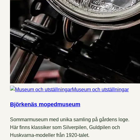
Museum och utställningar
Björkenäs mopedmuseum
Sommarmuseum med unika samling på gårdens loge.
Här finns klassiker som Silverpilen, Guldpilen och
Huskvarna-modeller från 1920-talet.