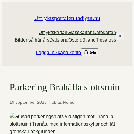
Hoppa
till
Utflyktsportalen tadigut.nu
innehåll
Utflyktskartan
Glasskartan
Cafékartan
☀️
Bilder så här års
Dalsland
Östergötland
Tipsa oss
Logga in
Skapa konto
Dela
Parkering Brahälla slottsruin
19 september 2025
Thobias Romu