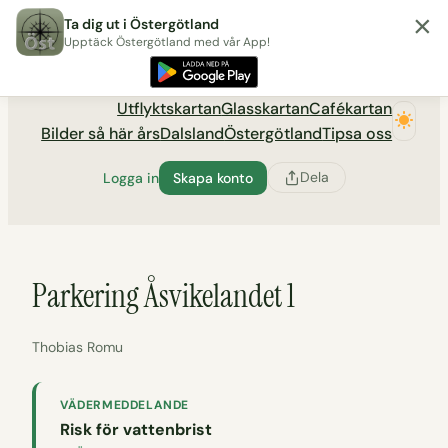
×
Hoppa
Ta dig ut i Östergötland
till
Upptäck Östergötland med vår App!
Utflyktsportalen tadigut.nu
innehåll
Utflyktskartan
Glasskartan
Cafékartan
Bilder så här års
Dalsland
Östergötland
Tipsa oss
Dela
Logga in
Skapa konto
Parkering Åsvikelandet 1
Thobias Romu
VÄDERMEDDELANDE
Risk för vattenbrist