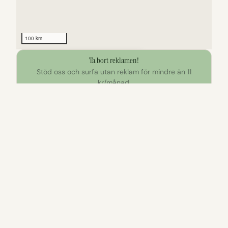
100 km
Ta bort reklamen!
Klicka för att utforska kartan
Stöd oss och surfa utan reklam för mindre än 11
kr/månad.
Bli reklamfri
Att göra nära Parkering Åsvikelandet 1
Vandring
Vandring
Ollondalen rundslinga,
Åsviksslingan, Östgö
Östgötaleden
Vandring på 7 km ge
vildmark i norra Åsvi
Vandring på 7 km genom Östgötsk
långa partier nära vat