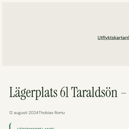
Hoppa
till
innehåll
Utflyktskartan
Lägerplats 61 Taraldsön –
12 augusti 2024
Thobias Romu