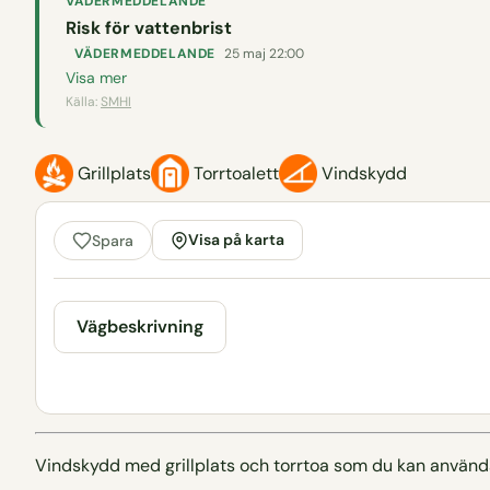
VÄDERMEDDELANDE
Risk för vattenbrist
VÄDERMEDDELANDE
25 maj 22:00
Visa mer
Källa:
SMHI
Grillplats
Torrtoalett
Vindskydd
Visa på karta
Spara
Vägbeskrivning
Vindskydd med grillplats och torrtoa som du kan använd