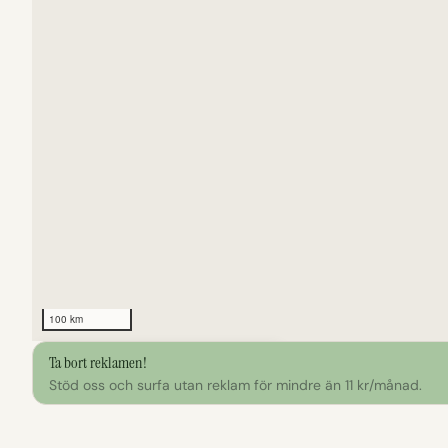
100 km
Ta bort reklamen!
Klicka för att utforska kartan
Stöd oss och surfa utan reklam för mindre än 11 kr/månad.
Att göra nära Lägerplats 61 Taraldsön – eldstad, to