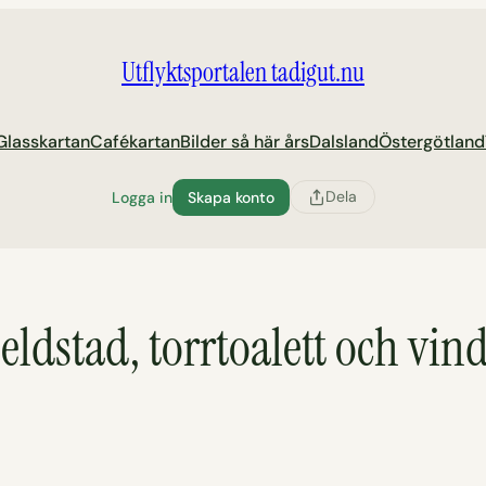
Utflyktsportalen tadigut.nu
Glasskartan
Cafékartan
Bilder så här års
Dalsland
Östergötland
Dela
Logga in
Skapa konto
 eldstad, torrtoalett och vi