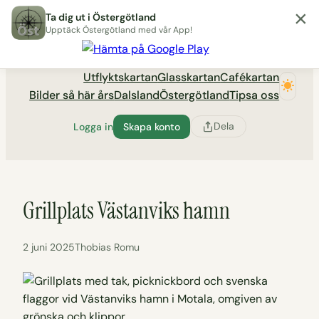
×
Hoppa
Ta dig ut i Östergötland
till
Upptäck Östergötland med vår App!
Utflyktsportalen tadigut.nu
innehåll
Utflyktskartan
Glasskartan
Cafékartan
Bilder så här års
Dalsland
Östergötland
Tipsa oss
Dela
Logga in
Skapa konto
Grillplats Västanviks hamn
2 juni 2025
Thobias Romu