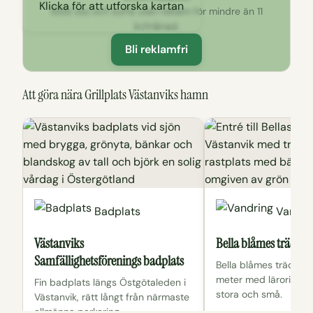
Klicka för att utforska kartan
Stöd oss och surfa utan reklam för mindre än 11
kr/månad.
Bli reklamfri
Att göra nära Grillplats Västanviks hamn
Badplats
Vandri
Västanviks
Bella blåmes trädstig
Samfällighetsförenings badplats
Bella blåmes trädsti
meter med lärorika in
Fin badplats längs Östgötaleden i
stora och små.
Västanvik, rätt långt från närmaste
allmänna parkering.