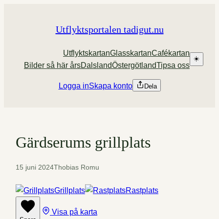
Hoppa
till
Utflyktsportalen tadigut.nu
innehåll
Utflyktskartan
Glasskartan
Cafékartan
☀️
Bilder så här års
Dalsland
Östergötland
Tipsa oss
Logga in
Skapa konto
Dela
Gärdserums grillplats
15 juni 2024
Thobias Romu
Grillplats
Rastplats
Visa på karta