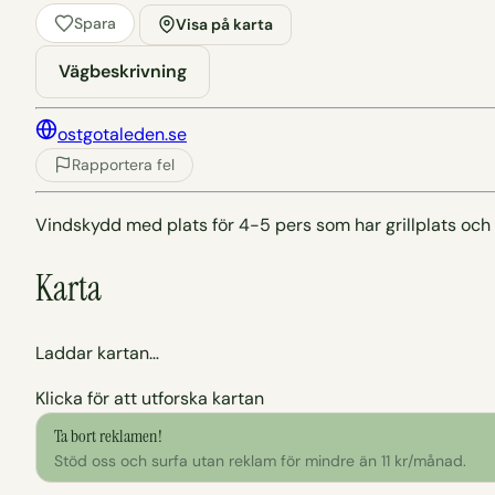
Spara
Visa på karta
Vägbeskrivning
ostgotaleden.se
Rapportera fel
Vindskydd med plats för 4-5 pers som har grillplats och
Karta
Laddar kartan…
Klicka för att utforska kartan
Ta bort reklamen!
Stöd oss och surfa utan reklam för mindre än 11 kr/månad.