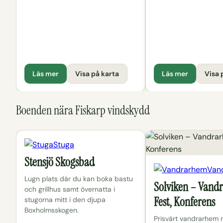
Läs mer
Visa på karta
Läs mer
Visa 
Boenden nära Fiskarp vindskydd
Stuga
Stensjö Skogsbad
Van
Lugn plats där du kan boka bastu
Solviken – Vand
och grillhus samt övernatta i
Fest, Konferens
stugorna mitt i den djupa
Boxholmsskogen.
Prisvärt vandrarhem 