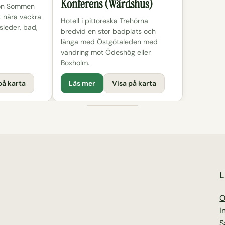
Konferens (Wärdshus)
jön Sommen
t nära vackra
Hotell i pittoreska Trehörna
leder, bad,
bredvid en stor badplats och
länga med Östgötaleden med
vandring mot Ödeshög eller
Boxholm.
på karta
Läs mer
Visa på karta
L
O
I
S