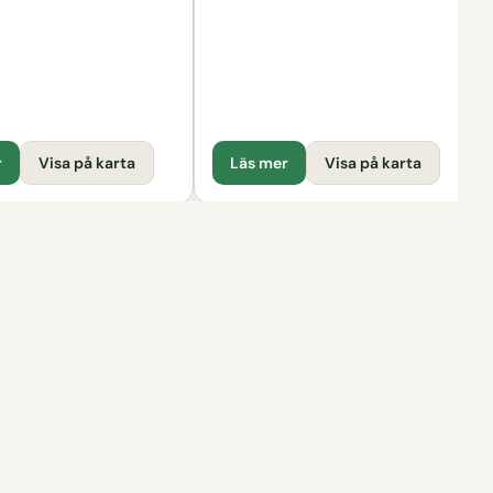
r
Visa på karta
Läs mer
Visa på karta