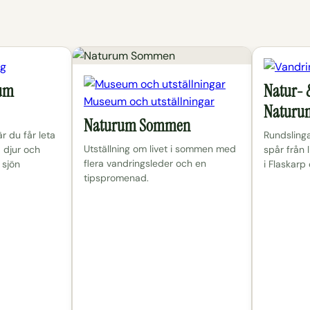
ng
rum
Natur- &
Museum och utställningar
Naturu
Naturum Sommen
r du får leta
Rundsling
Utställning om livet i sommen med
a djur och
spår från 
flera vandringsleder och en
 sjön
i Flaskarp
tipspromenad.