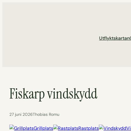
Hoppa
till
innehåll
Utflyktskartan
Fiskarp vindskydd
27 juni 2026
Thobias Romu
Grillplats
Rastplats
V