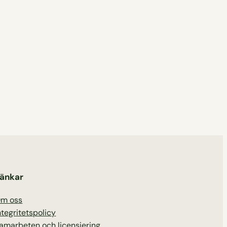
änkar
m oss
ntegritetspolicy
amarbeten och licensiering