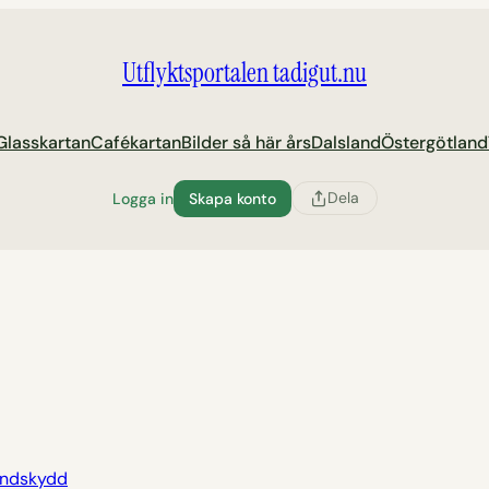
Utflyktsportalen tadigut.nu
Glasskartan
Cafékartan
Bilder så här års
Dalsland
Östergötland
Dela
Logga in
Skapa konto
indskydd