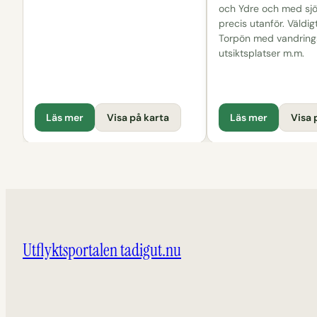
och Ydre och med s
precis utanför. Väldig
Torpön med vandrings
utsiktsplatser m.m.
Läs mer
Visa på karta
Läs mer
Visa 
Utflyktsportalen tadigut.nu