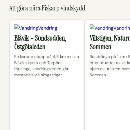
Att göra nära Fiskarp vindskydd
Vandring
Vandri
Blåvik – Sundsudden,
Viltstigen, Natu
Östgötaleden
Sommen
En kortare etapp på 4,8 km mellan
Rundslinga på 1 km dä
Blåviks kyrka och Torpöns
efter siluetter av vild
färjeläge, vandringsleden går
njuta av utsikten över
mestadels på skogsstigar.
Sommen.