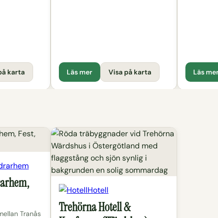
på karta
Läs mer
Visa på karta
Läs me
drarhem
rarhem,
Hotell
Trehörna Hotell &
mellan Tranås