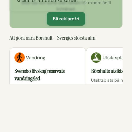
Klicka för att utforska kartan
Stöd oss och surfa utan reklam för mindre än 11
kr/månad.
Bli reklamfri
Att göra nära Börshult – Sveriges största alm
Vandring
Utsiktsplats
Svensbo lövskog reservats
Börshults utsiktsplat
vandringsled
Utsiktsplats på norr
underbar utsikt över
Rundslingan på 1,4 km tar dig
Sommen.
genom fin lövskog som brukades
som ängsmark och det går
fortfarande att hitta hamlade träd.