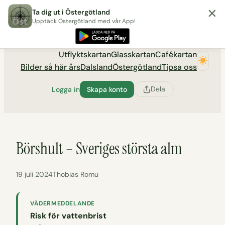
×
Hoppa
Ta dig ut i Östergötland
till
Upptäck Östergötland med vår App!
Utflyktsportalen tadigut.nu
innehåll
Utflyktskartan
Glasskartan
Cafékartan
Bilder så här års
Dalsland
Östergötland
Tipsa oss
Dela
Logga in
Skapa konto
Börshult – Sveriges största alm
19 juli 2024
Thobias Romu
VÄDERMEDDELANDE
Risk för vattenbrist