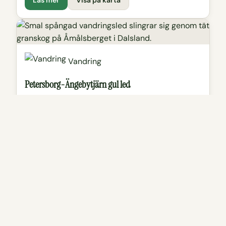
Vandring
Petersborg-Ängebytjärn gul led
Led på 2,6 km som tar dig mellan Baljåsens
naturreservat och Ängebytjärnet.
Läs mer
Visa på karta
Vandring
Vit/svart led Hanebol friluftsanläggning
Rundslinga på 12,7 km genom Hanebol friluftsområde
utanför Åmål, detta är en förlängning av röda, vit/gula,
gula, rosa, vit/gröna och gröna lederna.