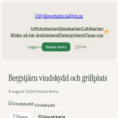
Hoppa
till
Utflyktsportalen tadigut.nu
innehåll
Utflyktskartan
Glasskartan
Cafékartan
Bilder så här års
Dalsland
Östergötland
Tipsa oss
Dela
Logga in
Skapa konto
Bergstjärn vindskydd och grillplats
8 augusti 2024
Thobias Romu
Vindskydd
Spara
Visa på karta