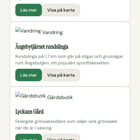
Läs mer
Visa på karta
Vandring
Ängebytjärnet rundslinga
Rundslinga på 1,7 km som går på stigar och grusvägar
runt Ängebytjärn, ett populärt sportfiskevatten.
Läs mer
Visa på karta
Gårdsbutik
Lyckans Gård
Ekologisk grönsaksodlare som säljer sina grönsaker
när de är i säsong.
Läs mer
Visa på karta