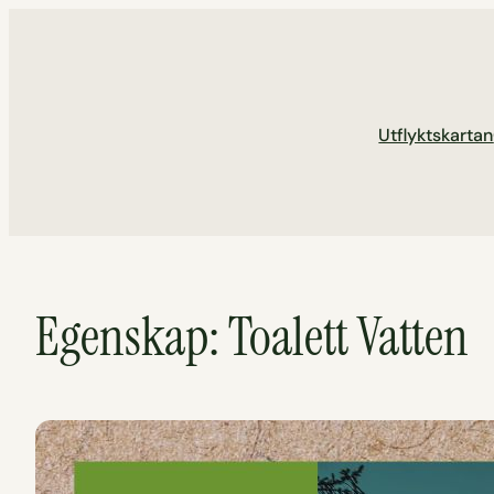
Hoppa
till
innehåll
Utflyktskartan
Egenskap:
Toalett Vatten