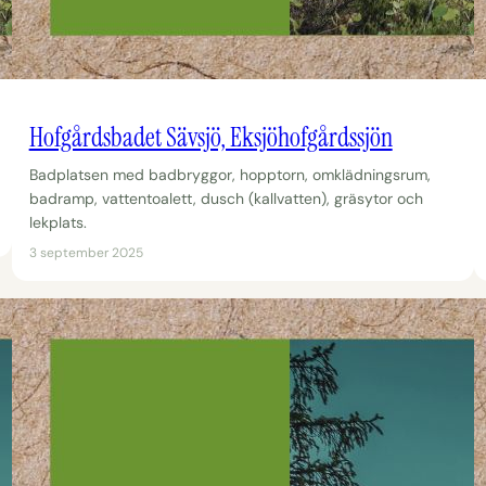
Hofgårdsbadet Sävsjö, Eksjöhofgårdssjön
Badplatsen med badbryggor, hopptorn, omklädningsrum,
badramp, vattentoalett, dusch (kallvatten), gräsytor och
lekplats.
3 september 2025