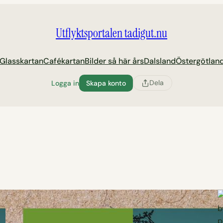
Utflyktsportalen tadigut.nu
Glasskartan
Cafékartan
Bilder så här års
Dalsland
Östergötlan
Dela
Logga in
Skapa konto