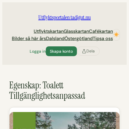
Hoppa
till
Utflyktsportalen tadigut.nu
innehåll
Utflyktskartan
Glasskartan
Cafékartan
Bilder så här års
Dalsland
Östergötland
Tipsa oss
Dela
Logga in
Skapa konto
Egenskap:
Toalett
Tillgänglighetsanpassad