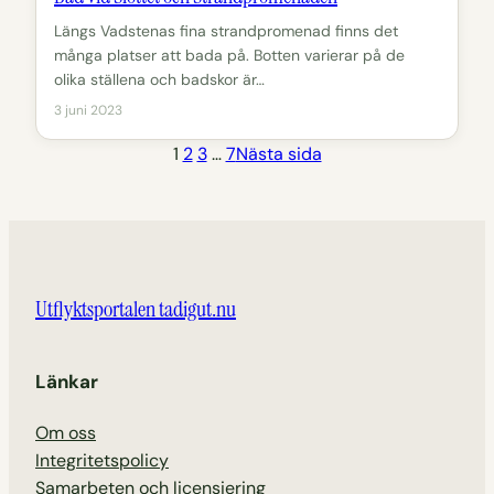
Längs Vadstenas fina strandpromenad finns det
många platser att bada på. Botten varierar på de
olika ställena och badskor är…
3 juni 2023
1
2
3
…
7
Nästa sida
Utflyktsportalen tadigut.nu
Länkar
Om oss
Integritetspolicy
Samarbeten och licensiering