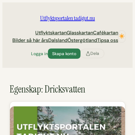
Hoppa
till
Utflyktsportalen tadigut.nu
innehåll
Utflyktskartan
Glasskartan
Cafékartan
Bilder så här års
Dalsland
Östergötland
Tipsa oss
Dela
Logga in
Skapa konto
Egenskap:
Dricksvatten