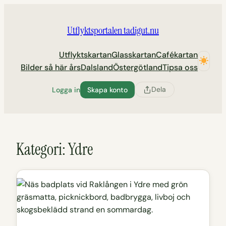
Hoppa
till
Utflyktsportalen tadigut.nu
innehåll
Utflyktskartan
Glasskartan
Cafékartan
Bilder så här års
Dalsland
Östergötland
Tipsa oss
Dela
Logga in
Skapa konto
Kategori:
Ydre