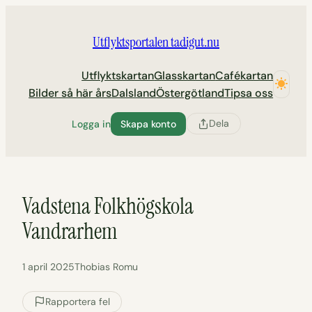
Hoppa
till
Utflyktsportalen tadigut.nu
innehåll
Utflyktskartan
Glasskartan
Cafékartan
Bilder så här års
Dalsland
Östergötland
Tipsa oss
Dela
Logga in
Skapa konto
Vadstena Folkhögskola
Vandrarhem
1 april 2025
Thobias Romu
Rapportera fel