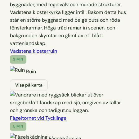
Vadstena klosterruin
3 MIN
Ruin
Visa på karta
Fågeltornet vid Tycklinge
5 MIN
Fågelskådning