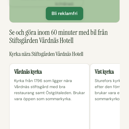
kr/månad.
Bli reklamfri
Se och göra inom 60 minuter med bil från
Stiftsgården Vårdnäs Hotell
Kyrka nära Stiftsgården Vårdnäs Hotell
Vårdnäs kyrka
Vist kyrka
Kyrka från 1796 som ligger nära
Sturefors kyrka s
Vårdnäs stiftsgård med bra
efter den förre b
restaurang samt Östgötaleden. Brukar
brukar vara en av s
vara öppen som sommarkyrka.
sommarkyrkor.