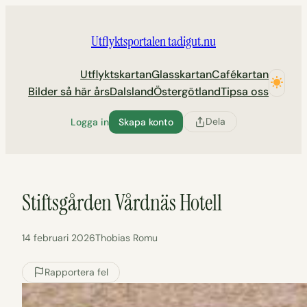
Hoppa
till
Utflyktsportalen tadigut.nu
innehåll
Utflyktskartan
Glasskartan
Cafékartan
Bilder så här års
Dalsland
Östergötland
Tipsa oss
Dela
Logga in
Skapa konto
Stiftsgården Vårdnäs Hotell
14 februari 2026
Thobias Romu
Rapportera fel