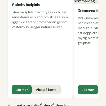
Västerby badplats
Svimmersviken Vä
Liten badplats med brygga och liten
sandstrand och gott om skugga som
Vid vindskyddet i 
ligger vid Strandpromenaden genom
naturreservat finns
Västerby lövskogar naturreservat.
med grus-strand d
ett dopp eller lägg
mysig plats med s
grillplats.
Läs mer
Visa på karta
Läs mer
Vi
Vandring nära Stiftsgården Vårdnäs Hotell