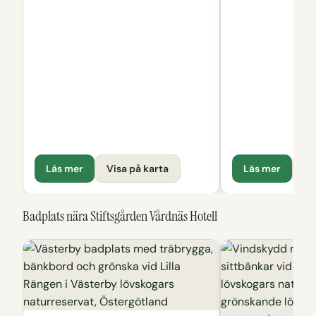
Läs mer
Visa på karta
Läs mer
Vi
Badplats nära Stiftsgården Vårdnäs Hotell