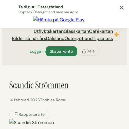
×
Hoppa
Ta dig ut i Östergötland
till
Upptäck Östergötland med vår App!
Utflyktsportalen tadigut.nu
innehåll
Utflyktskartan
Glasskartan
Cafékartan
Bilder så här års
Dalsland
Östergötland
Tipsa oss
Dela
Logga in
Skapa konto
Scandic Strömmen
14 februari 2026
Thobias Romu
Rapportera fel