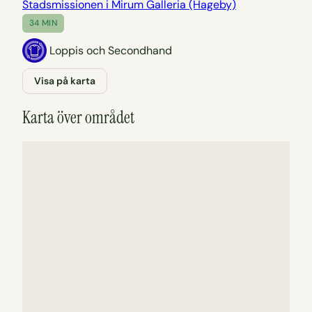
Stadsmissionen i Mirum Galleria (Hageby)
34 MIN
Loppis och Secondhand
Visa på karta
Karta över området