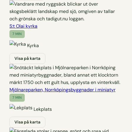
S:t Olai kyrka
7 MIN
Kyrka
Visa på karta
Mjölnareparken, Norrköpingsbyggnader i miniatyr
7 MIN
Lekplats
Visa på karta