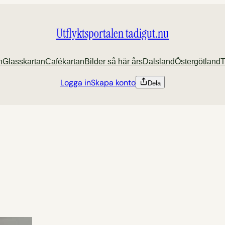
Utflyktsportalen tadigut.nu
n
Glasskartan
Cafékartan
Bilder så här års
Dalsland
Östergötland
T
Logga in
Skapa konto
Dela