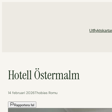
Hoppa
till
innehåll
Utflyktskarta
Hotell Östermalm
14 februari 2026
Thobias Romu
Rapportera fel