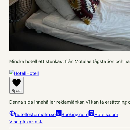
Mindre hotell ett stenkast från Motalas tågstation och 
Hotell
Spara
Denna sida innehåller reklamlänkar. Vi kan få ersättning 
hotellostermalm.se
Booking.com
Hotels.com
Visa på karta ↓