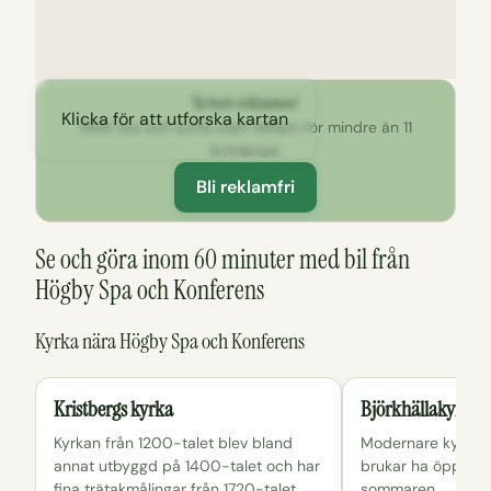
Ta bort reklamen!
Klicka för att utforska kartan
Stöd oss och surfa utan reklam för mindre än 11
kr/månad.
Bli reklamfri
Se och göra inom 60 minuter med bil från
Högby Spa och Konferens
Kyrka nära Högby Spa och Konferens
Kristbergs kyrka
Björkhällakyrkan
Kyrkan från 1200-talet blev bland
Modernare kyrka 
annat utbyggd på 1400-talet och har
brukar ha öppet fö
fina trätakmålingar från 1720-talet,
sommaren.