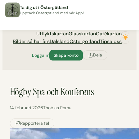
Hoppa
Ta dig ut i Östergötland
till
Upptäck Östergötland med vår App!
Utflyktsportalen tadigut.nu
innehåll
Utflyktskartan
Glasskartan
Cafékartan
Bilder så här års
Dalsland
Östergötland
Tipsa oss
Dela
Logga in
Skapa konto
Högby Spa och Konferens
14 februari 2026
Thobias Romu
Rapportera fel