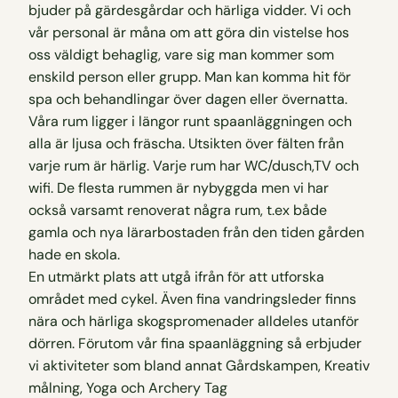
bjuder på gärdesgårdar och härliga vidder. Vi och
vår personal är måna om att göra din vistelse hos
oss väldigt behaglig, vare sig man kommer som
enskild person eller grupp. Man kan komma hit för
spa och behandlingar över dagen eller övernatta.
Våra rum ligger i längor runt spaanläggningen och
alla är ljusa och fräscha. Utsikten över fälten från
varje rum är härlig. Varje rum har WC/dusch,TV och
wifi. De flesta rummen är nybyggda men vi har
också varsamt renoverat några rum, t.ex både
gamla och nya lärarbostaden från den tiden gården
hade en skola.
En utmärkt plats att utgå ifrån för att utforska
området med cykel. Även fina vandringsleder finns
nära och härliga skogspromenader alldeles utanför
dörren. Förutom vår fina spaanläggning så erbjuder
vi aktiviteter som bland annat Gårdskampen, Kreativ
målning, Yoga och Archery Tag