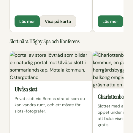
Läs mer
Visa på karta
Läs mer
Vi
Slott nära Högby Spa och Konferens
Ulvåsa slott
Charlottenborgs s
Privat slott vid Borens strand som du
kan vandra runt, och ett måste för
Slottet med anor f
slots-fotografer.
öppet under somm
att boka visningar 
gratis.