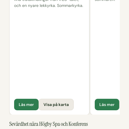
och en nyare lekkyrka. Sommarkyrka.
Läs mer
Visa på karta
Läs mer
Vi
Sevärdhet nära Högby Spa och Konferens