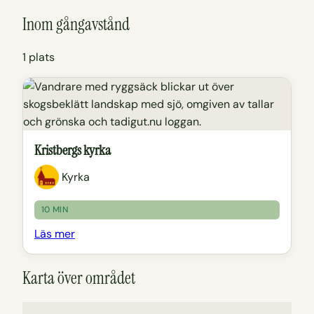
Inom gångavstånd
1 plats
Kristbergs kyrka
Kyrka
10 MIN
Läs mer
Karta över området