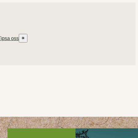
☀️
Tipsa oss