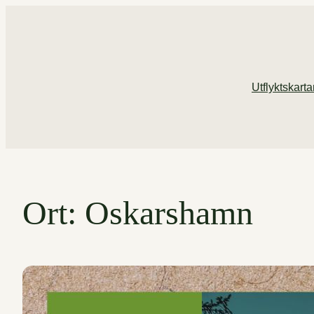
Hoppa
till
innehåll
Utflyktskart
Ort:
Oskarshamn