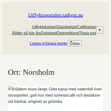
Hoppa
till
Utflyktsportalen tadigut.nu
innehåll
Utflyktskartan
Glasskartan
Cafékartan
☀️
Bilder så här års
Dalsland
Östergötland
Tipsa oss
Logga in
Skapa konto
Dela
Ort:
Norsholm