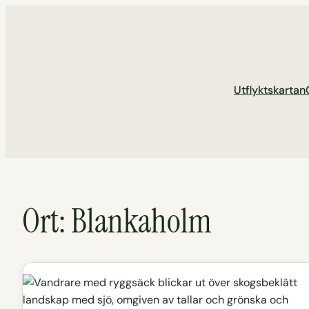
Hoppa
till
innehåll
Utflyktskartan
Ort:
Blankaholm