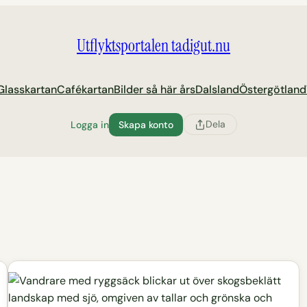
Utflyktsportalen tadigut.nu
Glasskartan
Cafékartan
Bilder så här års
Dalsland
Östergötland
Dela
Logga in
Skapa konto