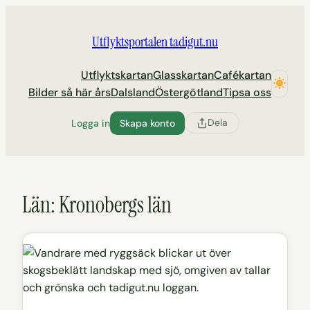
Hoppa
till
Utflyktsportalen tadigut.nu
innehåll
Utflyktskartan
Glasskartan
Cafékartan
Bilder så här års
Dalsland
Östergötland
Tipsa oss
Dela
Logga in
Skapa konto
Län:
Kronobergs län