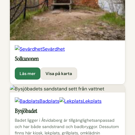
Sevärdhet
Solkanonen
Läs mer
Visa på karta
Badplats
Lekplats
Bysjöbadet
Badet ligger i Åtvidaberg är tillgänglighetsanpassad
och har både sandstrand och badbryggor. Dessutom
finns här kiosk, lekplats, grillplats, omklädnin