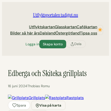
Hoppa
till
Utflyktsportalen tadigut.nu
innehåll
Utflyktskartan
Glasskartan
Cafékartan
Bilder så här års
Dalsland
Östergötland
Tipsa oss
Dela
Logga in
Skapa konto
Edberga och Skiteka grillplats
16 juni 2024
Thobias Romu
Grillplats
Rastplats
Spara
Visa på karta