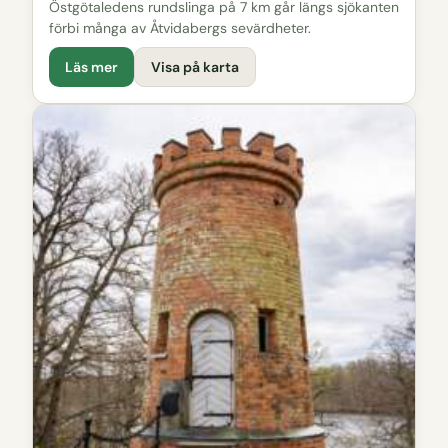
Östgötaledens rundslinga på 7 km går längs sjökanten
förbi många av Åtvidabergs sevärdheter.
Läs mer
Visa på karta