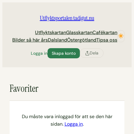
Hoppa
till
Utflyktsportalen tadigut.nu
innehåll
Utflyktskartan
Glasskartan
Cafékartan
Bilder så här års
Dalsland
Östergötland
Tipsa oss
Dela
Logga in
Skapa konto
Favoriter
Du måste vara inloggad för att se den här
sidan.
Logga in
.